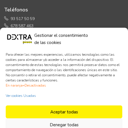
Teléfonos
93 517 50 59
678 587 463
Gestionar el consentimiento
de las cookies
Para ofrecer las mejores experiencias, utilizamos tecnologías como las
Horario de Oficina
cookies para almacenar y/o acceder a la información del dispositivo. El
consentimiento de estas tecnologías nos permitirá procesar datos como el
comportamiento de navegación o las identificaciones únicas en este sitio.
Lunes a Viernes:
No consentir o retirar el consentimiento, puede afectar negativamente a
ciertas características y funciones.
de 9:30h a 14:00h y de 16:30h a 20:00h
En naranja=Desactivadas
Sábados:
Visitas concertadas
Ver cookies Usadas
Aceptar todas
Denegar todas