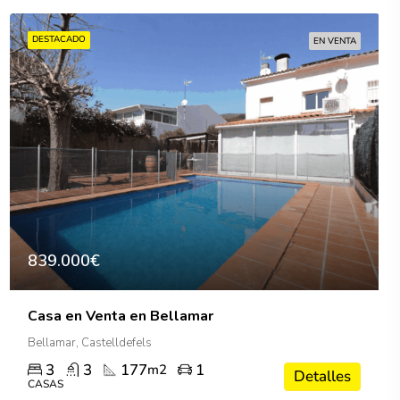
DESTACADO
EN VENTA
839.000€
Casa en Venta en Bellamar
Bellamar, Castelldefels
3
3
177
1
m2
Detalles
CASAS