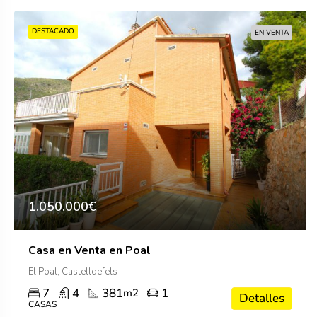
DESTACADO
EN VENTA
1.050.000€
Casa en Venta en Poal
El Poal, Castelldefels
7
4
381
1
m2
Detalles
CASAS