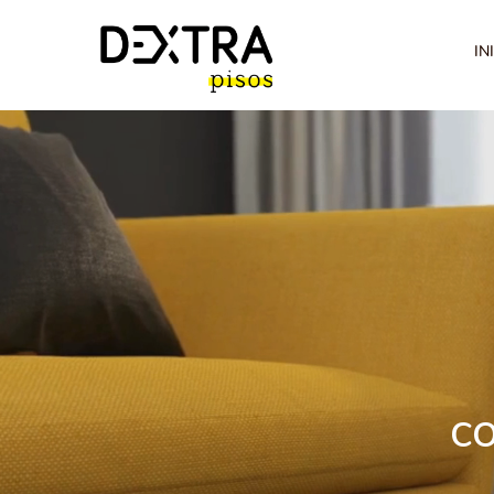
IN
co