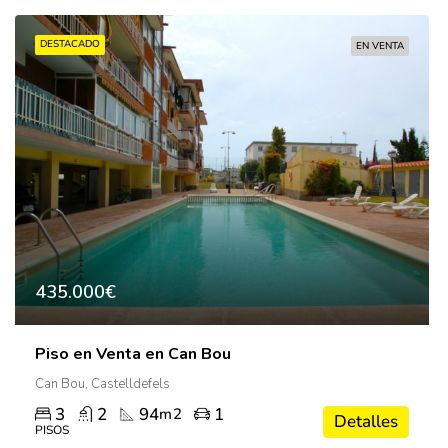
DESTACADO
EN VENTA
435.000€
Piso en Venta en Can Bou
Can Bou, Castelldefels
3
2
94
1
m2
Detalles
PISOS