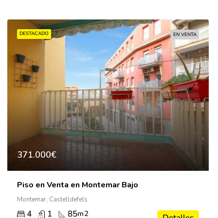
DESTACADO
EN VENTA
371.000€
Piso en Venta en Montemar Bajo
Montemar, Castelldefels
4
1
85
m2
Detalles