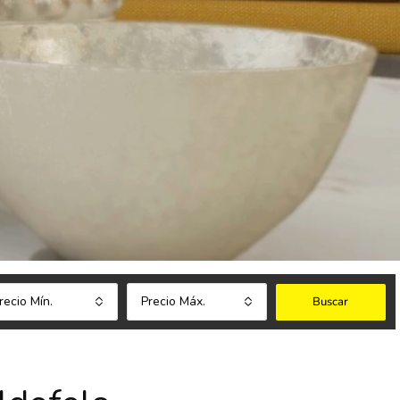
recio Mín.
Precio Máx.
Buscar