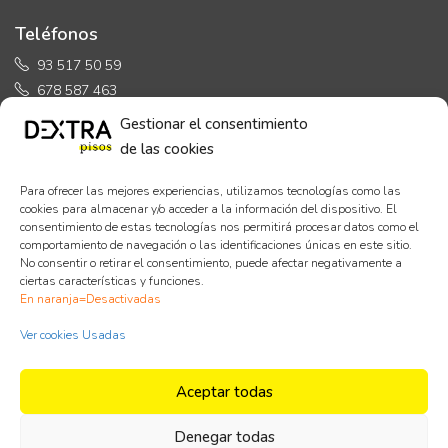
Teléfonos
93 517 50 59
678 587 463
Gestionar el consentimiento
de las cookies
Para ofrecer las mejores experiencias, utilizamos tecnologías como las
Horario de Oficina
cookies para almacenar y/o acceder a la información del dispositivo. El
consentimiento de estas tecnologías nos permitirá procesar datos como el
comportamiento de navegación o las identificaciones únicas en este sitio.
Lunes a Viernes:
No consentir o retirar el consentimiento, puede afectar negativamente a
ciertas características y funciones.
de 9:30h a 14:00h y de 16:30h a 20:00h
En naranja=Desactivadas
Sábados:
Visitas concertadas
Ver cookies Usadas
Aceptar todas
Denegar todas