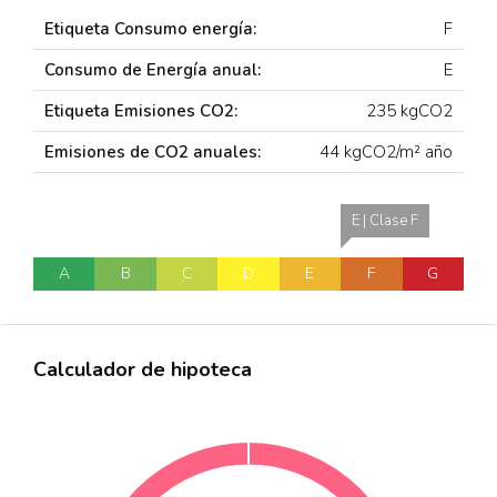
Etiqueta Consumo energía:
F
Consumo de Energía anual:
E
Etiqueta Emisiones CO2:
235 kgCO2
Emisiones de CO2 anuales:
44 kgCO2/m² año
E | Clase F
A
B
C
D
E
F
G
Calculador de hipoteca